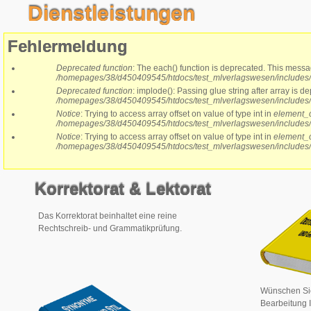
Dienstleistungen
Fehlermeldung
Deprecated function
: The each() function is deprecated. This messa
/homepages/38/d450409545/htdocs/test_mlverlagswesen/includes
Deprecated function
: implode(): Passing glue string after array is
/homepages/38/d450409545/htdocs/test_mlverlagswesen/includes
Notice
: Trying to access array offset on value of type int in
element_c
/homepages/38/d450409545/htdocs/test_mlverlagswesen/includes
Notice
: Trying to access array offset on value of type int in
element_c
/homepages/38/d450409545/htdocs/test_mlverlagswesen/includes
Korrektorat & Lektorat
Das Korrektorat beinhaltet eine reine
Rechtschreib- und Grammatikprüfung.
Wünschen Sie 
Bearbeitung I